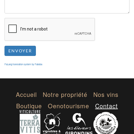
ENVOYER
FaLang translation system by Faboba
Accueil
Notre propriété
Nos vins
Boutique
Oenotourisme
Contact