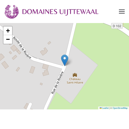
Accéder au contenu principal
+
−
Leaflet
|
©
OpenStreetMap